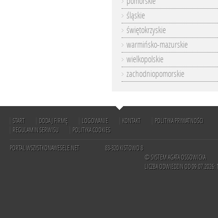
pomorskie
śląskie
świętokrzyskie
warmińsko-mazurskie
wielkopolskie
zachodniopomorskie
START
DODAJ FIRMĘ
LOGOWANIE
KONTAKT
POLITYKA PRYWATNOŚCI
REGULAMIN SERWISU
POLITYKA COOKIES
PORTAL WSZYSTKONAWESELE.NET
83-320 KISTOWO 8
© SYSTEM AGATA OSSOWICKA
LICZBA ODWIEDZIN OD 09.07.2026: