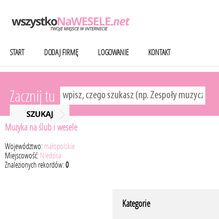
START
DODAJ FIRMĘ
LOGOWANIE
KONTAKT
Zacznij tu
Muzyka na ślub i wesele
Województwo:
małopolskie
Miejscowość:
Niedzica
Znalezionych rekordów:
0
Kategorie