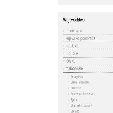
Województwo
dolnośląskie
kujawsko-pomorskie
lubelskie
lubuskie
łódzkie
małopolskie
Andrychów
Białka Tatrzańska
Brzeszcze
Bukowina Tatrzańska
Bydlin
Chełmek Chrzanów
Czeladź