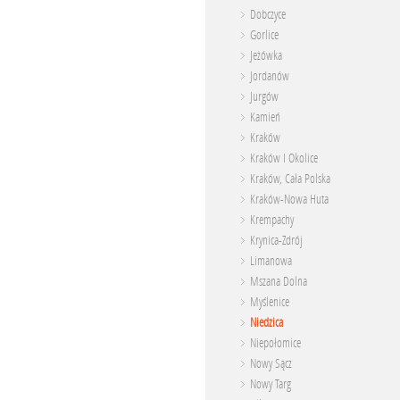
Dobczyce
Gorlice
Jeżówka
Jordanów
Jurgów
Kamień
Kraków
Kraków I Okolice
Kraków, Cała Polska
Kraków-Nowa Huta
Krempachy
Krynica-Zdrój
Limanowa
Mszana Dolna
Myślenice
Niedzica
Niepołomice
Nowy Sącz
Nowy Targ