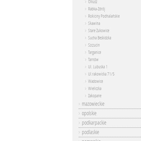
Olkusz
Rabka-Zdrój
Rokiciny Podhalańskie
Skawina
Stare Żukowice
Sucha Beskidzka
Szczucin
Targanice
Tarnów
Ul. Lubuska 1
Ul.rakowicka 71/5
Wadowice
Wieliczka
Zakopane
mazowieckie
opolskie
podkarpackie
podlaskie