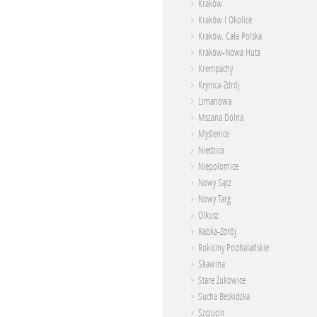
Kraków
Kraków I Okolice
Kraków, Cała Polska
Kraków-Nowa Huta
Krempachy
Krynica-Zdrój
Limanowa
Mszana Dolna
Myślenice
Niedzica
Niepołomice
Nowy Sącz
Nowy Targ
Olkusz
Rabka-Zdrój
Rokiciny Podhalańskie
Skawina
Stare Żukowice
Sucha Beskidzka
Szczucin