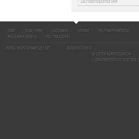
zachodniopomorskie
START
DODAJ FIRMĘ
LOGOWANIE
KONTAKT
POLITYKA PRYWATNOŚCI
REGULAMIN SERWISU
POLITYKA COOKIES
PORTAL WSZYSTKONAWESELE.NET
83-320 KISTOWO 8
© SYSTEM AGATA OSSOWICKA
LICZBA ODWIEDZIN OD 10.07.2026: