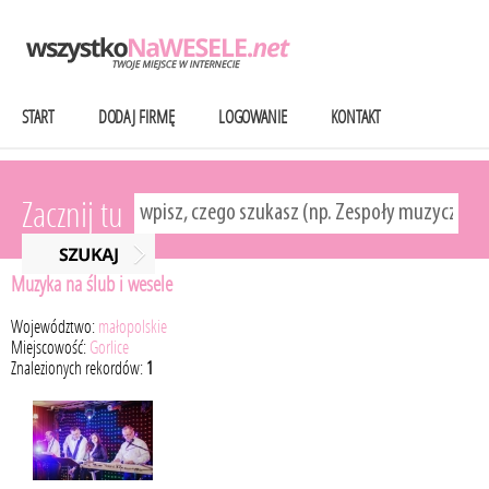
START
DODAJ FIRMĘ
LOGOWANIE
KONTAKT
Zacznij tu
Muzyka na ślub i wesele
Województwo:
małopolskie
Miejscowość:
Gorlice
Znalezionych rekordów:
1