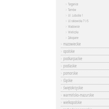
Targanice
Tarnów
Ul. Lubuska 1
Ul.rakowicka 71/5
Wadowice
Wieliczka
Zakopane
mazowieckie
opolskie
podkarpackie
podlaskie
pomorskie
śląskie
świętokrzyskie
warmińsko-mazurskie
wielkopolskie