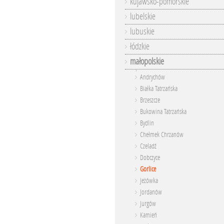
kujawsko-pomorskie
lubelskie
lubuskie
łódzkie
małopolskie
Andrychów
Białka Tatrzańska
Brzeszcze
Bukowina Tatrzańska
Bydlin
Chełmek Chrzanów
Czeladź
Dobczyce
Gorlice
Jeżówka
Jordanów
Jurgów
Kamień