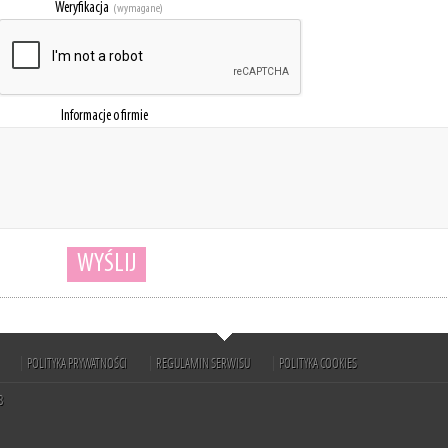
Weryfikacja
(wymagane)
Informacje o firmie
WYŚLIJ
POLITYKA PRYWATNOŚCI
REGULAMIN SERWISU
POLITYKA COOKIES
8