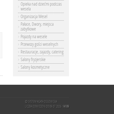
Opieka nad dziećmi podczas
wesela
Organizacja Wesel
Pałace, Dwory, miejsca
zabytkowe
Pojazdy na wesele
Przewozy gości weselnych
Restauracje, zajazdy, catering
Salony fryzjerskie
Salony kosmetyczne
© SYSTEM AGATA OSSOWICKA
LICZBA ODWIEDZIN OD 09.07.2026:
14189