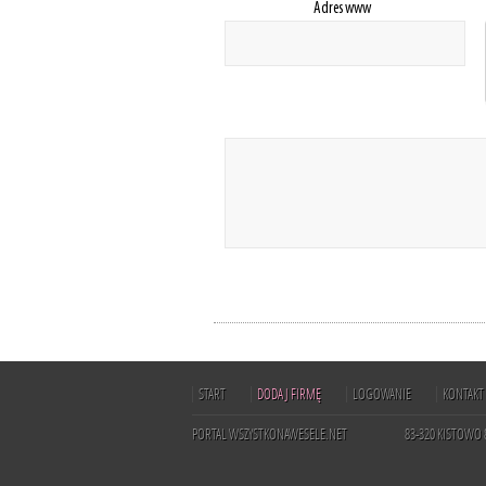
Adres www
START
DODAJ FIRMĘ
LOGOWANIE
KONTAKT
PORTAL WSZYSTKONAWESELE.NET
83-320 KISTOWO 