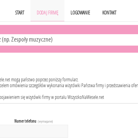
START
DODAJ FIRMĘ
LOGOWANIE
KONTAKT
le.net mogą państwo poprzez poniższy formularz.
, celem omówienia szczegółów wykonania wizytówki Państwa firmy i przedstawienia ofer
 pojawieniem się wizytówki firmy w portalu WszystkoNaWesele.net
Numer telefonu
(wymagane)