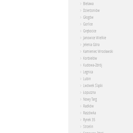
Bielawa
Dzierżoniów
Głogów
Gorlice
Grębocice
Janowice Wielkie
Jelenia Góra
Kamieniec Wrocławski
Korbielów
Kudowa-Zdrój
Legnica
Lubin
Lwówek Śląski
Łopuszna
Nowy Targ
Radków
Raszówka
Rynek 35
Strzelin