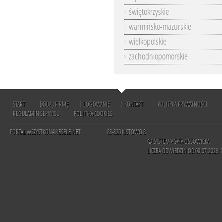
świętokrzyskie
warmińsko-mazurskie
wielkopolskie
zachodniopomorskie
START
DODAJ FIRMĘ
LOGOWANIE
KONTAKT
POLITYKA PRYWATNOŚCI
REGULAMIN SERWISU
POLITYKA COOKIES
PORTAL WSZYSTKONAWESELE.NET
83-320 KISTOWO 8
© SYSTEM AGATA OSSOWICKA
LICZBA ODWIEDZIN OD 09.07.2026: