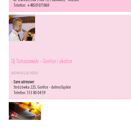
ul. Odrodzenia 5 lok 15, PABIANICE - łódzkie
Telefon: +48501071869
DJ Tomaszewski - Gorlice i okolice
MUZYKA NA ŚLUB I WESELE
Dane adresowe:
Stróżówka 223, Gorlice - dolnośląskie
Telefon: 513 80 04 59