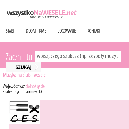
START
DODAJ FIRMĘ
LOGOWANIE
KONTAKT
Zacznij tu
Muzyka na ślub i wesele
Województwo:
dolnośląskie
Znalezionych rekordów:
13