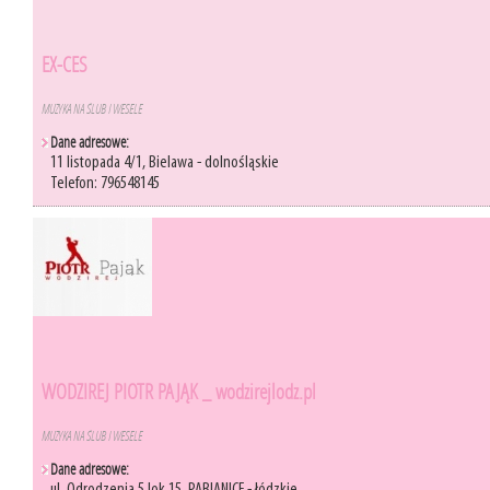
EX-CES
MUZYKA NA ŚLUB I WESELE
Dane adresowe:
11 listopada 4/1, Bielawa - dolnośląskie
Telefon: 796548145
WODZIREJ PIOTR PAJĄK _ wodzirejlodz.pl
MUZYKA NA ŚLUB I WESELE
Dane adresowe: