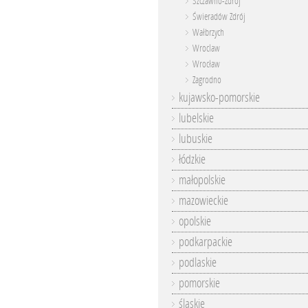
Szczawno-Zdrój
Świeradów Zdrój
Wałbrzych
Wroclaw
Wrocław
Zagrodno
kujawsko-pomorskie
lubelskie
lubuskie
łódzkie
małopolskie
mazowieckie
opolskie
podkarpackie
podlaskie
pomorskie
śląskie