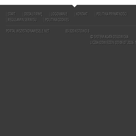
START
DODAJ FIRMĘ
LOGOWANIE
KONTAKT
POLITYKA PRYWATNOŚCI
REGULAMIN SERWISU
POLITYKA COOKIES
PORTAL WSZYSTKONAWESELE.NET
83-320 KISTOWO 8
© SYSTEM AGATA OSSOWICKA
LICZBA ODWIEDZIN OD 09.07.2026: