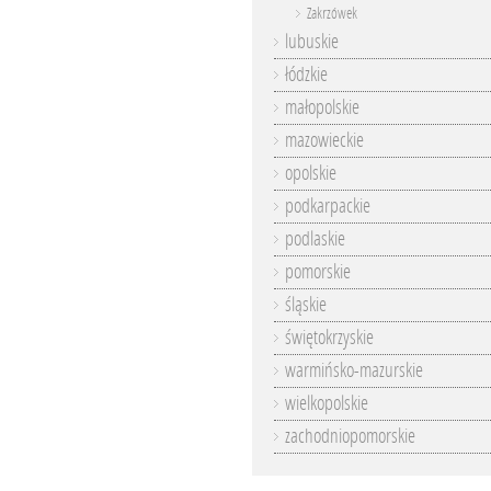
Zakrzówek
lubuskie
łódzkie
małopolskie
mazowieckie
opolskie
podkarpackie
podlaskie
pomorskie
śląskie
świętokrzyskie
warmińsko-mazurskie
wielkopolskie
zachodniopomorskie