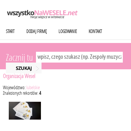
START
DODAJ FIRMĘ
LOGOWANIE
KONTAKT
Zacznij tu
Organizacja Wesel
Województwo:
lubelskie
Znalezionych rekordów:
4