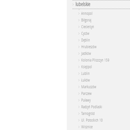
lubelskie
Annopol
Biłgoraj
Ciecierzyn
Cyców
Dęblin
Hrubieszów
Jastków
Kolonia Pliszczyn 159
Księżpol
Lublin
Łuków
Markuszów
Parczew
Puławy
Radzyń Podlaski
Tarnogród
Ul. Potockich 10
Wisznice