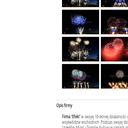
Opis firmy
Firma 'Efekt'
w swojej 10-letniej działalnośc
województw wschodnich. Podczas swojej dzi
Urzędów Miast i Domów Kultury w ramach ob