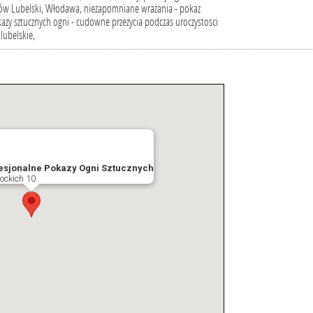
anów Lubelski, Włodawa, niezapomniane wrażania - pokaz
azy sztucznych ogni - cudowne przeżycia podczas uroczystosci
lubelskie,
fesjonalne Pokazy Ogni Sztucznych
tockich 10