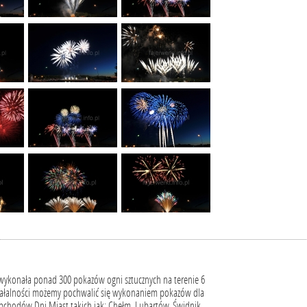
i wykonała ponad 300 pokazów ogni sztucznych na terenie 6
ałalności możemy pochwalić się wykonaniem pokazów dla
chodów Dni Miast takich jak: Chełm, Lubartów, Świdnik,