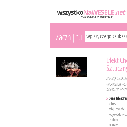
Zacznij tu
Efekt Ch
Sztuczn
ATRAKCJE WESELN
ORGANIZACJA WES
DEKORACJE WESE
Dane teleadre
adres:
miejscowość:
województwo:
telefon:
telefon: