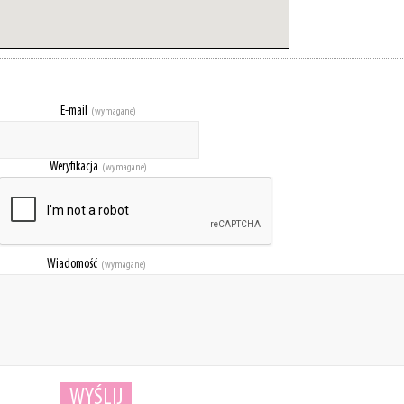
E-mail
(wymagane)
Weryfikacja
(wymagane)
Wiadomość
(wymagane)
WYŚLIJ