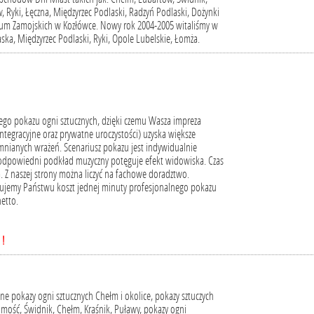
 Ryki, Łęczna, Międzyrzec Podlaski, Radzyń Podlaski, Dożynki
eum Zamojskich w Kozłówce. Nowy rok 2004-2005 witaliśmy w
ska, Międzyrzec Podlaski, Ryki, Opole Lubelskie, Łomża.
go pokazu ogni sztucznych, dzięki czemu Wasza impreza
ntegracyjne oraz prywatne uroczystości) uzyska większe
omnianych wrażeń. Scenariusz pokazu jest indywidualnie
odpowiedni podkład muzyczny potęguje efekt widowiska. Czas
. Z naszej strony można liczyć na fachowe doradztwo.
ujemy Państwu koszt jednej minuty profesjonalnego pokazu
netto.
 !
lne pokazy ogni sztucznych Chełm i okolice, pokazy sztuczych
mość, Świdnik, Chełm, Kraśnik, Puławy, pokazy ogni