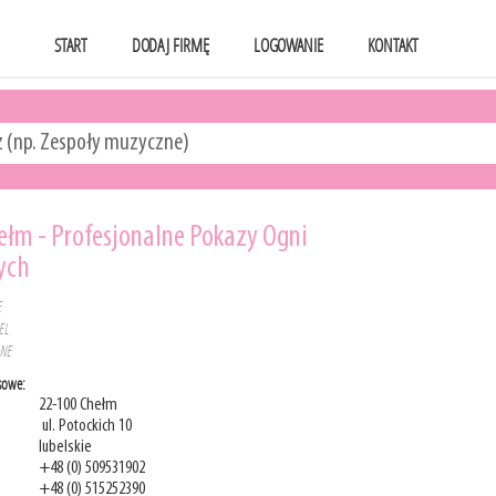
START
DODAJ FIRMĘ
LOGOWANIE
KONTAKT
ełm - Profesjonalne Pokazy Ogni
ych
E
EL
LNE
sowe:
22-100 Chełm
ul. Potockich 10
lubelskie
+48 (0) 509531902
+48 (0) 515252390