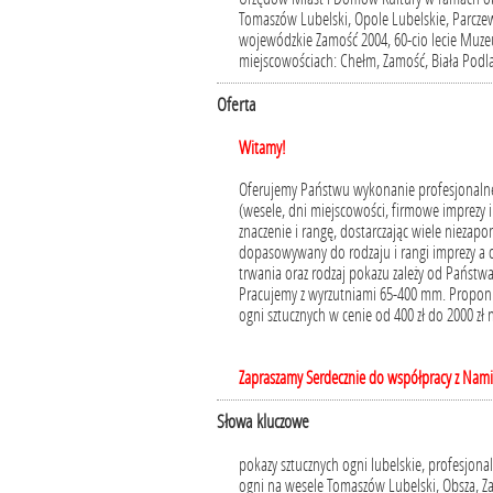
Tomaszów Lubelski, Opole Lubelskie, Parczew,
wojewódzkie Zamość 2004, 60-cio lecie Muz
miejscowościach: Chełm, Zamość, Biała Podla
Oferta
Witamy!
Oferujemy Państwu wykonanie profesjonalne
(wesele, dni miejscowości, firmowe imprezy i
znaczenie i rangę, dostarczając wiele niezap
dopasowywany do rodzaju i rangi imprezy a 
trwania oraz rodzaj pokazu zależy od Państwa
Pracujemy z wyrzutniami 65-400 mm. Propon
ogni sztucznych w cenie od 400 zł do 2000 zł 
Zapraszamy Serdecznie do współpracy z Nami
Słowa kluczowe
pokazy sztucznych ogni lubelskie, profesjona
ogni na wesele Tomaszów Lubelski, Obsza, Za