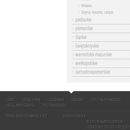
Walawa
Żołynia, Rzeszów, Leżajsk
podlaskie
pomorskie
śląskie
świętokrzyskie
warmińsko-mazurskie
wielkopolskie
zachodniopomorskie
START
DODAJ FIRMĘ
LOGOWANIE
KONTAKT
POLITYKA PRYWATNOŚCI
REGULAMIN SERWISU
POLITYKA COOKIES
PORTAL WSZYSTKONAWESELE.NET
83-320 KISTOWO 8
© SYSTEM AGATA OSSOWICKA
LICZBA ODWIEDZIN OD 11.07.2026: