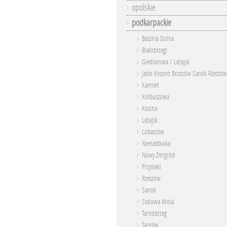
opolskie
podkarpackie
Basznia Dolna
Białobrzegi
Giedlarowa / Leżajsk
Jasło Krosno Brzozów Sanok Rzeszó
Kamień
Kolbuszowa
Kosina
Leżajsk
Lubaczów
Nienadówka
Nowy Żmigród
Przysieki
Rzeszów
Sanok
Stalowa Wola
Tarnobrzeg
Tarnów