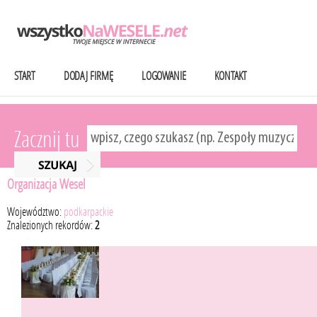
START
DODAJ FIRMĘ
LOGOWANIE
KONTAKT
Zacznij tu
Organizacja Wesel
Województwo:
podkarpackie
Znalezionych rekordów:
2