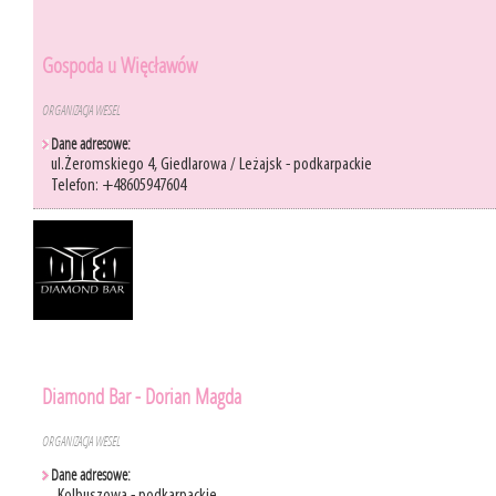
Gospoda u Więcławów
ORGANIZACJA WESEL
Dane adresowe:
ul.Żeromskiego 4, Giedlarowa / Leżajsk - podkarpackie
Telefon: +48605947604
Diamond Bar - Dorian Magda
ORGANIZACJA WESEL
Dane adresowe: