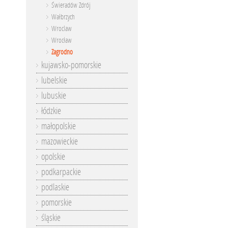
Świeradów Zdrój
Wałbrzych
Wroclaw
Wrocław
Zagrodno
kujawsko-pomorskie
lubelskie
lubuskie
łódzkie
małopolskie
mazowieckie
opolskie
podkarpackie
podlaskie
pomorskie
śląskie