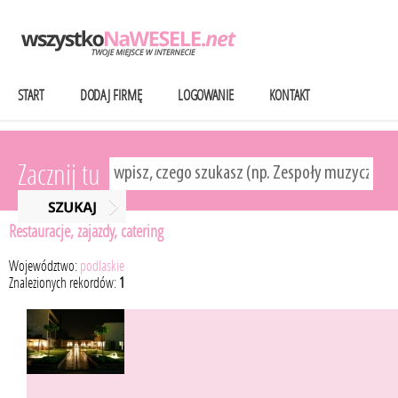
START
DODAJ FIRMĘ
LOGOWANIE
KONTAKT
Zacznij tu
Restauracje, zajazdy, catering
Województwo:
podlaskie
Znalezionych rekordów:
1