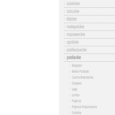
lubelskie
lubuskie
łódzkie
małopolskie
mazowieckie
opolskie
podkarpackie
podlaskie
Białystok
Bielsk Podlaski
Czarna Białostocka
Grajewo
Łapy
Łomża
Piątnica
Piątnica Poduchowna
Sokółka