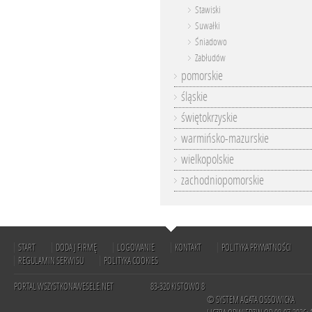
Stawiski
Suwałki
Śniadowo
Zabłudów
pomorskie
śląskie
świętokrzyskie
warmińsko-mazurskie
wielkopolskie
zachodniopomorskie
START
DODAJ FIRMĘ
LOGOWANIE
KONTAKT
POLITYKA PRYWATNOŚCI
REGULAMIN SERWISU
POLITYKA COOKIES
PORTAL WSZYSTKONAWESELE.NET
83-320 KISTOWO 8
© SYSTEM AGATA OSSOWICKA