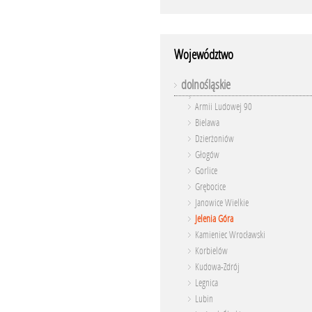
Województwo
dolnośląskie
Armii Ludowej 90
Bielawa
Dzierżoniów
Głogów
Gorlice
Grębocice
Janowice Wielkie
Jelenia Góra
Kamieniec Wrocławski
Korbielów
Kudowa-Zdrój
Legnica
Lubin