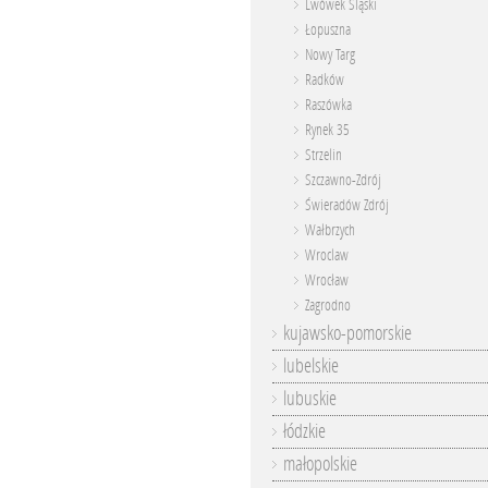
Lwówek Śląski
Łopuszna
Nowy Targ
Radków
Raszówka
Rynek 35
Strzelin
Szczawno-Zdrój
Świeradów Zdrój
Wałbrzych
Wroclaw
Wrocław
Zagrodno
kujawsko-pomorskie
lubelskie
lubuskie
łódzkie
małopolskie