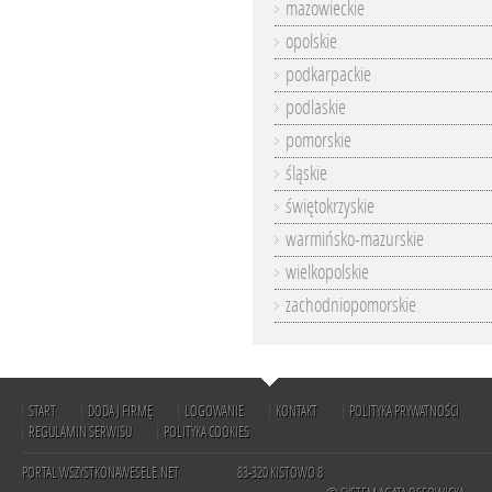
mazowieckie
opolskie
podkarpackie
podlaskie
pomorskie
śląskie
świętokrzyskie
warmińsko-mazurskie
wielkopolskie
zachodniopomorskie
START
DODAJ FIRMĘ
LOGOWANIE
KONTAKT
POLITYKA PRYWATNOŚCI
REGULAMIN SERWISU
POLITYKA COOKIES
PORTAL WSZYSTKONAWESELE.NET
83-320 KISTOWO 8