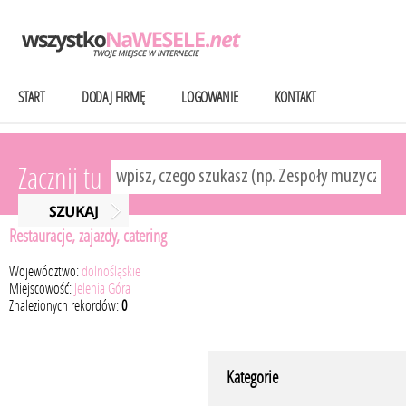
START
DODAJ FIRMĘ
LOGOWANIE
KONTAKT
Zacznij tu
Restauracje, zajazdy, catering
Województwo:
dolnośląskie
Miejscowość:
Jelenia Góra
Znalezionych rekordów:
0
Kategorie