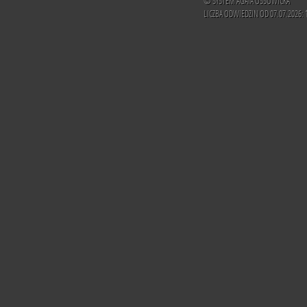
© SYSTEM AGATA OSSOWICKA
LICZBA ODWIEDZIN OD 07.07.2026: