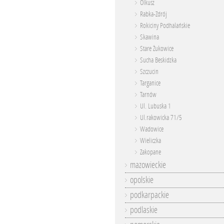
Olkusz
Rabka-Zdrój
Rokiciny Podhalańskie
Skawina
Stare Żukowice
Sucha Beskidzka
Szczucin
Targanice
Tarnów
Ul. Lubuska 1
Ul.rakowicka 71/5
Wadowice
Wieliczka
Zakopane
mazowieckie
opolskie
podkarpackie
podlaskie