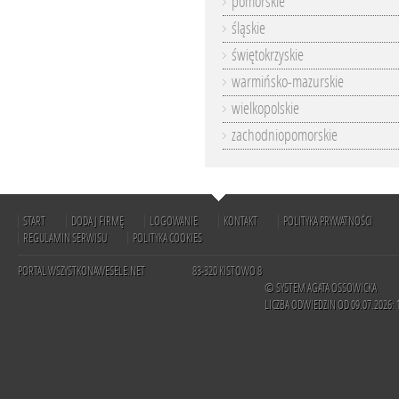
pomorskie
śląskie
świętokrzyskie
warmińsko-mazurskie
wielkopolskie
zachodniopomorskie
START
DODAJ FIRMĘ
LOGOWANIE
KONTAKT
POLITYKA PRYWATNOŚCI
REGULAMIN SERWISU
POLITYKA COOKIES
PORTAL WSZYSTKONAWESELE.NET
83-320 KISTOWO 8
© SYSTEM AGATA OSSOWICKA
LICZBA ODWIEDZIN OD 09.07.2026: