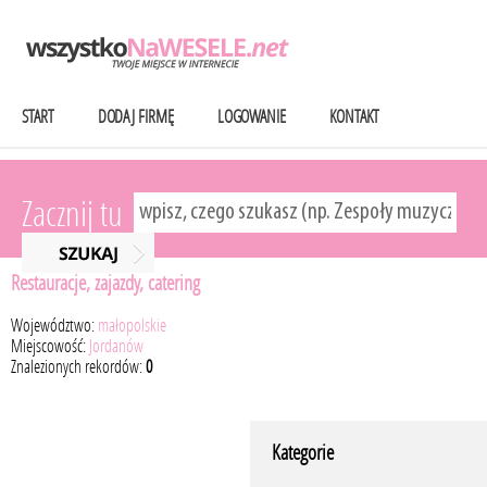
START
DODAJ FIRMĘ
LOGOWANIE
KONTAKT
Zacznij tu
Restauracje, zajazdy, catering
Województwo:
małopolskie
Miejscowość:
Jordanów
Znalezionych rekordów:
0
Kategorie