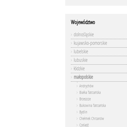
Województwo
dolnośląskie
kujawsko-pomorskie
lubelskie
lubuskie
łódzkie
małopolskie
Andrychów
Białka Tatrzańska
Brzeszcze
Bukowina Tatrzańska
Bydlin
Chełmek Chrzanów
Czeladź