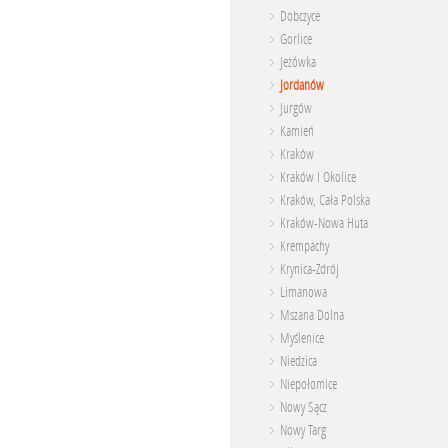
Dobczyce
Gorlice
Jeżówka
Jordanów
Jurgów
Kamień
Kraków
Kraków I Okolice
Kraków, Cała Polska
Kraków-Nowa Huta
Krempachy
Krynica-Zdrój
Limanowa
Mszana Dolna
Myślenice
Niedzica
Niepołomice
Nowy Sącz
Nowy Targ