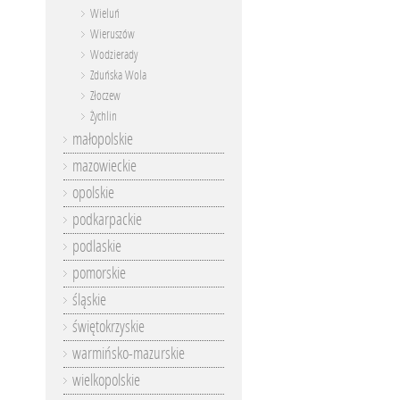
Wieluń
Wieruszów
Wodzierady
Zduńska Wola
Złoczew
Żychlin
małopolskie
mazowieckie
opolskie
podkarpackie
podlaskie
pomorskie
śląskie
świętokrzyskie
warmińsko-mazurskie
wielkopolskie