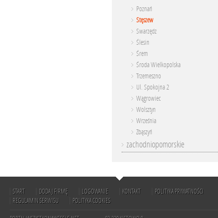
Poznań
Stęszew
Swarzędz
Ślesin
Śrem
Środa Wielkopolska
Trzemeszno
Ul. Spokojna 2
Wągrowiec
Wolsztyn
Września
Zbąszyń
zachodniopomorskie
START
DODAJ FIRMĘ
LOGOWANIE
KONTAKT
POLITYKA PRYWATNOŚCI
REGULAMIN SERWISU
POLITYKA COOKIES