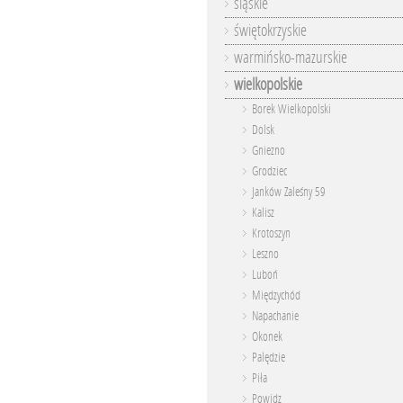
śląskie
świętokrzyskie
warmińsko-mazurskie
wielkopolskie
Borek Wielkopolski
Dolsk
Gniezno
Grodziec
Janków Zaleśny 59
Kalisz
Krotoszyn
Leszno
Luboń
Międzychód
Napachanie
Okonek
Palędzie
Piła
Powidz