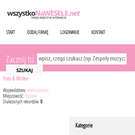
START
DODAJ FIRMĘ
LOGOWANIE
KONTAKT
Zacznij tu
Foto & Wideo
Województwo:
wielkopolskie
Miejscowość:
Stęszew
Znalezionych rekordów:
0
Kategorie