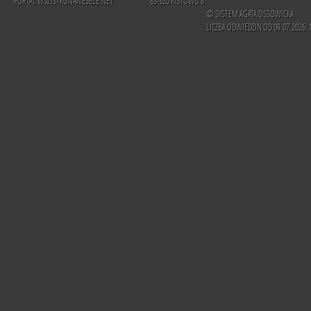
PORTAL WSZYSTKONAWESELE.NET
83-320 KISTOWO 8
© SYSTEM AGATA OSSOWICKA
LICZBA ODWIEDZIN OD 09.07.2026: