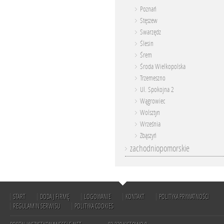
Poznań
Stęszew
Swarzędz
Ślesin
Śrem
Środa Wielkopolska
Trzemeszno
Ul. Spokojna 2
Wągrowiec
Wolsztyn
Września
Zbąszyń
zachodniopomorskie
START
DODAJ FIRMĘ
LOGOWANIE
KONTAKT
POLITYKA PRYWATNOŚCI
REGULAMIN SERWISU
POLITYKA COOKIES