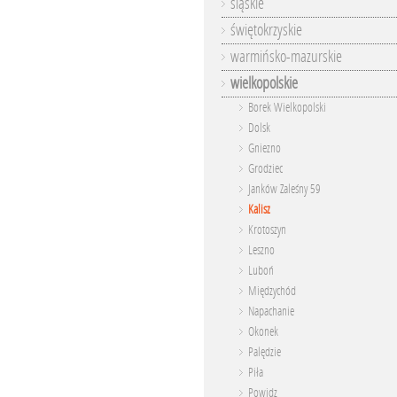
śląskie
świętokrzyskie
warmińsko-mazurskie
wielkopolskie
Borek Wielkopolski
Dolsk
Gniezno
Grodziec
Janków Zaleśny 59
Kalisz
Krotoszyn
Leszno
Luboń
Międzychód
Napachanie
Okonek
Palędzie
Piła
Powidz