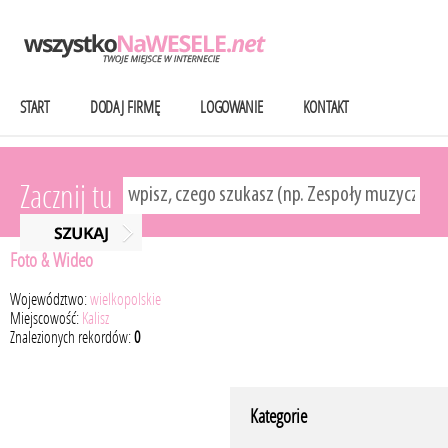
START
DODAJ FIRMĘ
LOGOWANIE
KONTAKT
Zacznij tu
Foto & Wideo
Województwo:
wielkopolskie
Miejscowość:
Kalisz
Znalezionych rekordów:
0
Kategorie