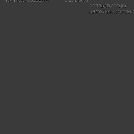
PORTAL WSZYSTKONAWESELE.NET
83-320 KISTOWO 8
© SYSTEM AGATA OSSOWICKA
LICZBA ODWIEDZIN OD 08.07.2026: