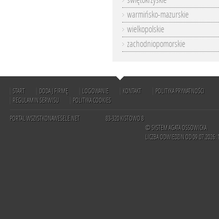
świętokrzyskie
warmińsko-mazurskie
wielkopolskie
zachodniopomorskie
START
DODAJ FIRMĘ
LOGOWANIE
KONTAKT
POLITYKA PRYWATNOŚCI
REGULAMIN SERWISU
POLITYKA COOKIES
PORTAL WSZYSTKONAWESELE.NET
83-320 KISTOWO 8
© SYSTEM AGATA OSSOWICKA
LICZBA ODWIEDZIN OD 09.07.2026: