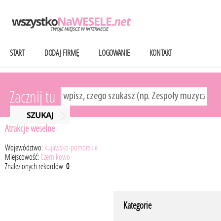
START
DODAJ FIRMĘ
LOGOWANIE
KONTAKT
Zacznij tu
Atrakcje weselne
Województwo:
kujawsko-pomorskie
Miejscowość:
Czernikowo
Znalezionych rekordów:
0
Kategorie