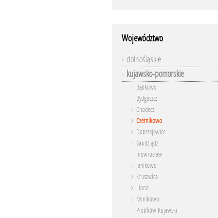
Województwo
dolnośląskie
kujawsko-pomorskie
Bądkowo
Bydgoszcz
Chodecz
Czernikowo
Dobrzejewice
Grudziądz
Inowrocław
Janikowo
Kruszwica
Lipno
Minikowo
Piotrków Kujawski