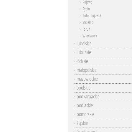
Rojewo
Rypin
Solec Kujawski
Strzelno
Toruń
Włocławek
lubelskie
lubuskie
łódzkie
małopolskie
mazowieckie
opolskie
podkarpackie
podlaskie
pomorskie
śląskie