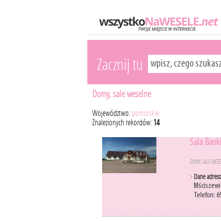
Zacznij tu
Domy, sale weselne
Województwo:
pomorskie
Znalezionych rekordów:
14
Sala Ban
DOMY, SALE WES
Dane adres
Mściszewi
Telefon: 6