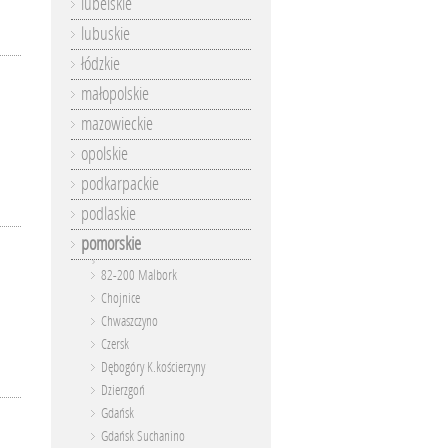
lubelskie
lubuskie
łódzkie
małopolskie
mazowieckie
opolskie
podkarpackie
podlaskie
pomorskie
82-200 Malbork
Chojnice
Chwaszczyno
Czersk
Dębogóry K.kościerzyny
Dzierzgoń
Gdańsk
Gdańsk Suchanino