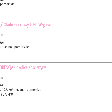
- pomorskie
ęć Okolicznościowych Na Wzgórzu
ELNE
owe:
Suchanino - pomorskie
ORENCJA - okolice Koscierzyny
ELNE
owe:
cz 10A, Kościerzyna - pomorskie
13 277 448