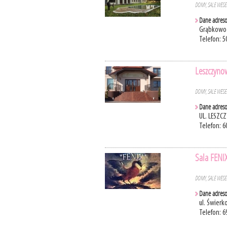
DOMY, SALE WES
Dane adres
Grąbkowo 
Telefon: 5
Leszczyno
DOMY, SALE WES
Dane adres
UL. LESZC
Telefon: 6
Sala FENIX
DOMY, SALE WES
Dane adres
ul. Świer
Telefon: 6