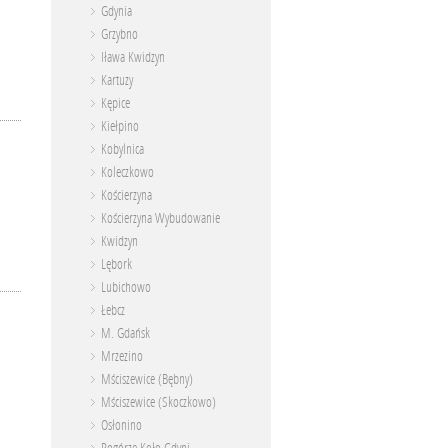
Gdynia
Grzybno
Iława Kwidzyn
Kartuzy
Kępice
Kiełpino
Kobylnica
Koleczkowo
Kościerzyna
Kościerzyna Wybudowanie
Kwidzyn
Lębork
Lubichowo
Łebcz
M. Gdańsk
Mrzezino
Mściszewice (Bębny)
Mściszewice (Skoczkowo)
Osłonino