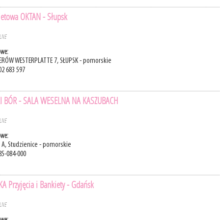
ietowa OKTAN - Słupsk
ELNE
owe:
ERÓW WESTERPLATTE 7, SŁUPSK - pomorskie
02 683 597
I BÓR - SALA WESELNA NA KASZUBACH
ELNE
owe:
 A, Studzienice - pomorskie
85-084-000
 Przyjęcia i Bankiety - Gdańsk
ELNE
owe: