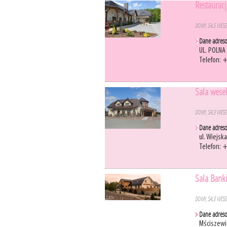
Restauracj
DOMY, SALE WES
Dane adres
UL. POLNA
Telefon: 
Sala wese
DOMY, SALE WES
Dane adres
ul. Wiejsk
Telefon: 
Sala Bank
DOMY, SALE WES
Dane adres
Mściszewi