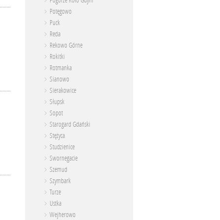
Pogórze Koło Gdyni
Potęgowo
Puck
Reda
Rekowo Górne
Rokitki
Rotmanka
Sianowo
Sierakowice
Słupsk
Sopot
Starogard Gdański
Stężyca
Studzienice
Swornegacie
Szemud
Szymbark
Turze
Ustka
Wejherowo