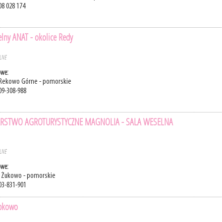
08 028 174
ny ANAT - okolice Redy
ELNE
owe:
 Rekowo Górne - pomorskie
09-308-988
RSTWO AGROTURYSTYCZNE MAGNOLIA - SALA WESELNA
ELNE
owe:
, Żukowo - pomorskie
03-831-901
ąbkowo