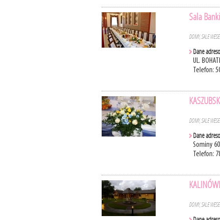
Sala Bank
DOMY, SALE WES
Dane adres
UL. BOHAT
Telefon: 5
KASZUBSK
DOMY, SALE WES
Dane adres
Sominy 60
Telefon: 7
KALINÓWKA
DOMY, SALE WES
Dane adres