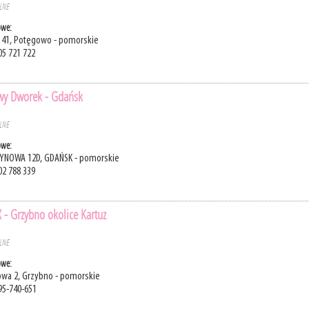
ELNE
owe:
41, Potęgowo - pomorskie
05 721 722
wy Dworek - Gdańsk
ELNE
owe:
ZYNOWA 12D, GDAŃSK - pomorskie
02 788 339
 - Grzybno okolice Kartuz
ELNE
owe:
kowa 2, Grzybno - pomorskie
95-740-651