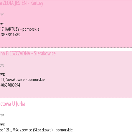
a ZŁOTA JESIEŃ - Kartuzy
ELNE
owe:
 17, KARTUZY - pomorskie
+48586811583,
lna BIESZCZADNA - Sierakowice
ELNE
owe:
a 11, Sierakowice - pomorskie
+48607880994
ietowa U Jurka
ELNE
owe:
ce 121c, Mściszewice (Skoczkowo) - pomorskie