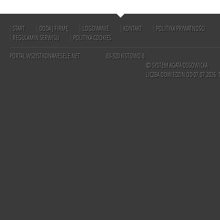
START
DODAJ FIRMĘ
LOGOWANIE
KONTAKT
POLITYKA PRYWATNOŚCI
REGULAMIN SERWISU
POLITYKA COOKIES
PORTAL WSZYSTKONAWESELE.NET
83-320 KISTOWO 8
© SYSTEM AGATA OSSOWICKA
LICZBA ODWIEDZIN OD 07.07.2026: