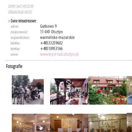
DOMY, SALE WESELNE
ORGANIZACJA WESEL
Dane teleadresowe:
Gutkowo 9
adres:
11-041 Olsztyn
miejscowość:
warmińsko-mazurskie
województwo:
+48533259602
telefon:
+48510953166
telefon:
www.kryst-tad.olsztyn.pl
www:
Fotografie