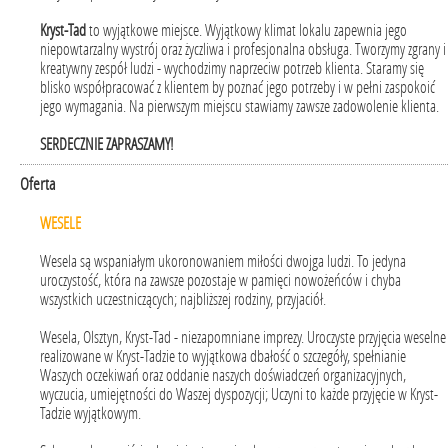
Kryst-Tad
to wyjątkowe miejsce. Wyjątkowy klimat lokalu zapewnia jego
niepowtarzalny wystrój oraz życzliwa i profesjonalna obsługa. Tworzymy zgrany i
kreatywny zespół ludzi - wychodzimy naprzeciw potrzeb klienta. Staramy się
blisko współpracować z klientem by poznać jego potrzeby i w pełni zaspokoić
jego wymagania. Na pierwszym miejscu stawiamy zawsze zadowolenie klienta.
SERDECZNIE ZAPRASZAMY!
Oferta
WESELE
Wesela są wspaniałym ukoronowaniem miłości dwojga ludzi. To jedyna
uroczystość, która na zawsze pozostaje w pamięci nowożeńców i chyba
wszystkich uczestniczących; najbliższej rodziny, przyjaciół.
Wesela, Olsztyn, Kryst-Tad - niezapomniane imprezy. Uroczyste przyjęcia weselne
realizowane w Kryst-Tadzie to wyjątkowa dbałość o szczegóły, spełnianie
Waszych oczekiwań oraz oddanie naszych doświadczeń organizacyjnych,
wyczucia, umiejętności do Waszej dyspozycji; Uczyni to każde przyjęcie w Kryst-
Tadzie wyjątkowym.